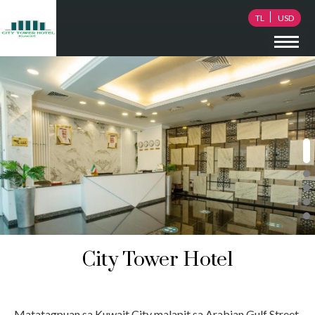
TL
USD
City Tower Hotel
3 star hotel sa kuwait
Matatagpuan sa Kuwait City malapit sa Arabian Gulf Street,