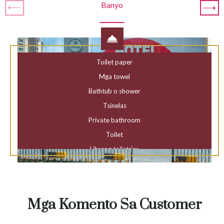
Banyo
Toilet paper
Mga towel
Bathtub o shower
Tsinelas
Private bathroom
Toilet
Libreng toiletries
Hair dryer
Shower
Mga Komento Sa Customer