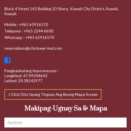
Block 4 Street 142 Building 20 Sharq , Kuwait City District, Kuwait,
Kuwait
Mobile
:
+965 65916570
Telepono
:
+965 2244 6600
Whatsapp
:
+965 65916570
reservations@citytower-kwt.com
Pangkalahatang Impormasyon :
Longhitud: 47.99204643
Latitud: 29.38142977
I-Click Dito Upang Tingnan Ang Buong Mapa Screen
Makipag-Ugnay Sa & Mapa