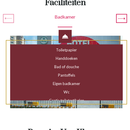
Faciliteiten
Badkamer
Toiletpapier
Handdoeken
Bad of douche
Pantoffels
Eigen badkamer
Wc
Gratis toiletartikelen
Föhn
Douche