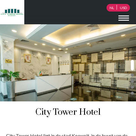
NL
USD
City Tower Hotel
3-sterrenhotel in kuwait
City Tower Hotel ligt in de stad Koeweit, in de buurt van de