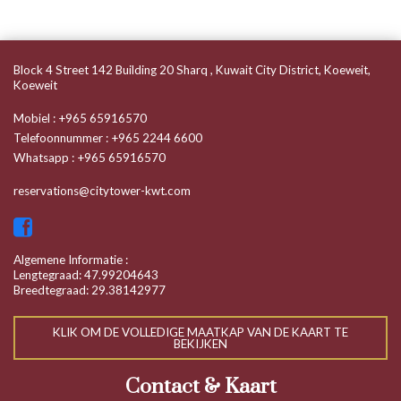
Block 4 Street 142 Building 20 Sharq , Kuwait City District, Koeweit,
Koeweit
Mobiel
:
+965 65916570
Telefoonnummer
:
+965 2244 6600
Whatsapp
:
+965 65916570
reservations@citytower-kwt.com
Algemene Informatie :
Lengtegraad: 47.99204643
Breedtegraad: 29.38142977
KLIK OM DE VOLLEDIGE MAATKAP VAN DE KAART TE
BEKIJKEN
Contact & Kaart