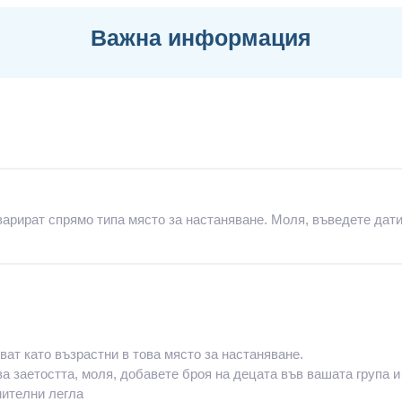
Важна информация
арират спрямо типа място за настаняване. Моля, въведете дати
ват като възрастни в това място за настаняване.
а заетостта, моля, добавете броя на децата във вашата група и
нителни легла