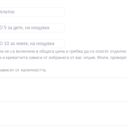
платно
 5 за дете, на нощувка
 10 за човек, на нощувка
а не са включени в общата цена и трябва да се платят отделно 
и креватчета зависи от избраната от вас опция. Моля, проверет
зависят от наличността.